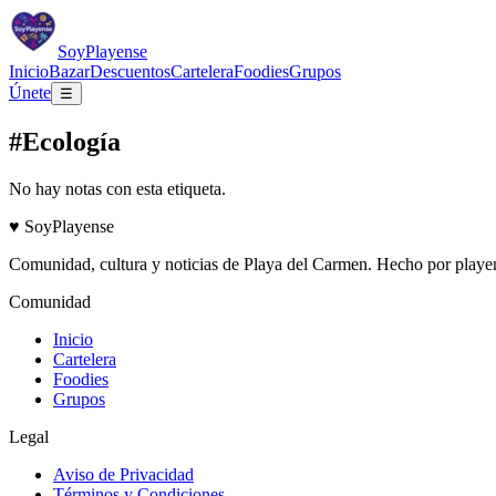
Soy
Playense
Inicio
Bazar
Descuentos
Cartelera
Foodies
Grupos
Únete
☰
#Ecología
No hay notas con esta etiqueta.
♥
Soy
Playense
Comunidad, cultura y noticias de
Playa del Carmen
. Hecho por playen
Comunidad
Inicio
Cartelera
Foodies
Grupos
Legal
Aviso de Privacidad
Términos y Condiciones