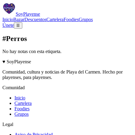
Soy
Playense
Inicio
Bazar
Descuentos
Cartelera
Foodies
Grupos
Únete
☰
#Perros
No hay notas con esta etiqueta.
♥
Soy
Playense
Comunidad, cultura y noticias de
Playa del Carmen
. Hecho por
playenses, para playenses.
Comunidad
Inicio
Cartelera
Foodies
Grupos
Legal
Aviso de Privacidad