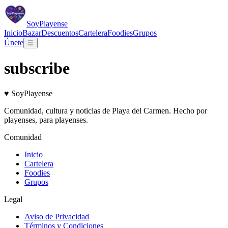
Soy
Playense
Inicio
Bazar
Descuentos
Cartelera
Foodies
Grupos
Únete
☰
subscribe
♥
Soy
Playense
Comunidad, cultura y noticias de
Playa del Carmen
. Hecho por
playenses, para playenses.
Comunidad
Inicio
Cartelera
Foodies
Grupos
Legal
Aviso de Privacidad
Términos y Condiciones