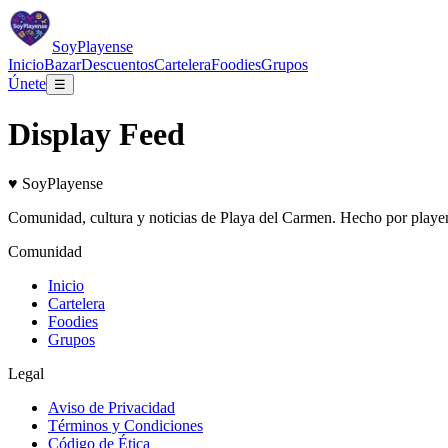
Soy
Playense
Inicio
Bazar
Descuentos
Cartelera
Foodies
Grupos
Únete
☰
Display Feed
♥
Soy
Playense
Comunidad, cultura y noticias de
Playa del Carmen
. Hecho por playen
Comunidad
Inicio
Cartelera
Foodies
Grupos
Legal
Aviso de Privacidad
Términos y Condiciones
Código de Ética