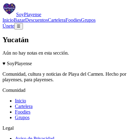
Soy
Playense
Inicio
Bazar
Descuentos
Cartelera
Foodies
Grupos
Únete
☰
Yucatán
Aún no hay notas en esta sección.
♥
Soy
Playense
Comunidad, cultura y noticias de
Playa del Carmen
. Hecho por
playenses, para playenses.
Comunidad
Inicio
Cartelera
Foodies
Grupos
Legal
Aviso de Privacidad