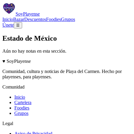
Soy
Playense
Inicio
Bazar
Descuentos
Foodies
Grupos
Únete
☰
Estado de México
Aún no hay notas en esta sección.
♥
Soy
Playense
Comunidad, cultura y noticias de
Playa del Carmen
. Hecho por
playenses, para playenses.
Comunidad
Inicio
Cartelera
Foodies
Grupos
Legal
Aviso de Privacidad