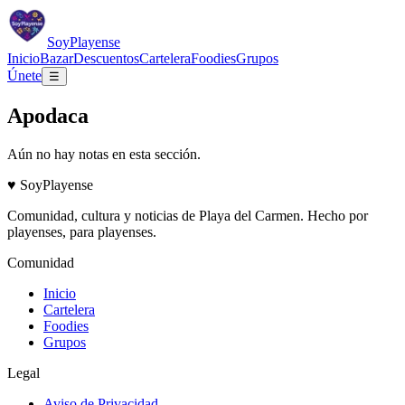
Soy
Playense
Inicio
Bazar
Descuentos
Cartelera
Foodies
Grupos
Únete
☰
Apodaca
Aún no hay notas en esta sección.
♥
Soy
Playense
Comunidad, cultura y noticias de
Playa del Carmen
. Hecho por
playenses, para playenses.
Comunidad
Inicio
Cartelera
Foodies
Grupos
Legal
Aviso de Privacidad